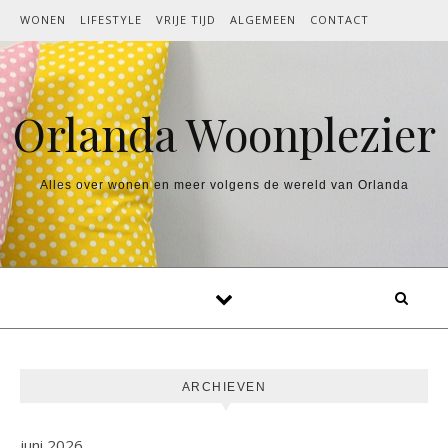
Spring naar inhoud
WONEN
LIFESTYLE
VRIJE TIJD
ALGEMEEN
CONTACT
Orlanda Woonplezier
Alles over wonen en meer volgens de wereld van Orlanda
ARCHIEVEN
juni 2026