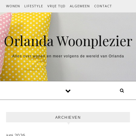
Spring naar inhoud
WONEN
LIFESTYLE
VRIJE TIJD
ALGEMEEN
CONTACT
Orlanda Woonplezier
Alles over wonen en meer volgens de wereld van Orlanda
ARCHIEVEN
juni 2026