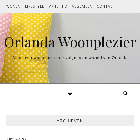
Spring naar inhoud
WONEN
LIFESTYLE
VRIJE TIJD
ALGEMEEN
CONTACT
Orlanda Woonplezier
Alles over wonen en meer volgens de wereld van Orlanda
ARCHIEVEN
juni 2026